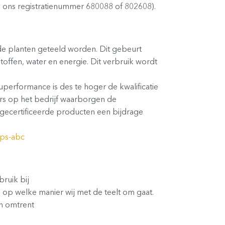
van ons registratienummer 680088 of 802608).
 de planten geteeld worden. Dit gebeurt
ffen, water en energie. Dit verbruik wordt
euperformance is des te hoger de kwalificatie
ers op het bedrijf waarborgen de
gecertificeerde producten een bijdrage
mps-abc
ruik bij
p welke manier wij met de teelt om gaat.
en omtrent