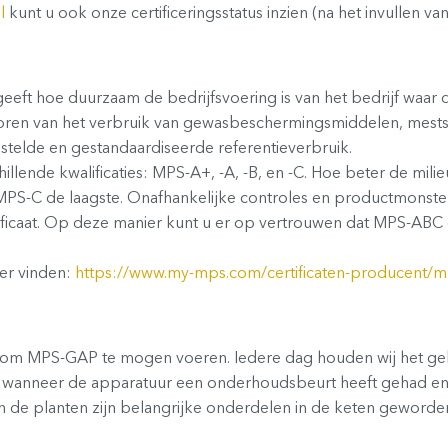
l
kunt u ook onze certificeringsstatus inzien (na het invullen 
ngeeft hoe duurzaam de bedrijfsvoering is van het bedrijf waar
oren van het verbruik van gewasbeschermingsmiddelen, meststo
stelde en gestandaardiseerde referentieverbruik.
illende kwalificaties: MPS-A+, -A, -B, en -C. Hoe beter de mili
n MPS-C de laagste. Onafhankelijke controles en productmonst
icaat. Op deze manier kunt u er op vertrouwen dat MPS-ABC 
er vinden:
https://www.my-mps.com/certificaten-producent/
t om MPS-GAP te mogen voeren. Iedere dag houden wij het geb
anneer de apparatuur een onderhoudsbeurt heeft gehad en o
an de planten zijn belangrijke onderdelen in de keten geword