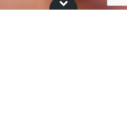
ROYAL
GREEN
®
Royal Green staat voor luxe en duurzaamheid in één;
een aantrekkelijke combinatie voor de moderne en
bewuste plantenliefhebber. De collectie bestaat uit
sterke, exotische planten met een lange levensduur,
die het hele jaar verkrijgbaar zijn.
ZAMIOCULCAS
De Zamioculcas is niet alleen een stijlvolle
kamerplant, maar ook een van de meest duurzame
keuzes die je kunt maken. Dankzij zijn sterke karakter