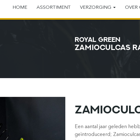
HOME
ASSORTIMENT
VERZORGING
OVER
ROYAL GREEN
ZAMIOCULCAS R
ZAMIOCULC
Een aantal jaar geleden hebb
geïntroduceerd; Zamioculca