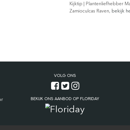
Kijktip | Plantenliefhebber 
Zamioculcas Raven,
bekijk h
VOLG ONS
BEKIJK ONS AANBOD OP FLORIDAY
or