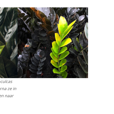
culcas
na ze in
en naar