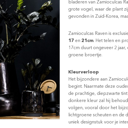
bladeren van Zamioculcas 
grote vogel, waar de plant zi
gevonden in Zuid-Korea, maar
Zamioculcas Raven is exclusi
17
en
21cm
. Het telen en p
17cm duurt ongeveer 2 jaar, da
groene broertje.
Kleurverloop
Het bijzondere aan Zamioculc
begint. Naarmate deze ouder
de prachtige, diepzwarte tin
donkere kleur zal hij behoud
volgen, vooral door het bijz
lichtgroene scheuten en de 
uniek designstuk voor je inter