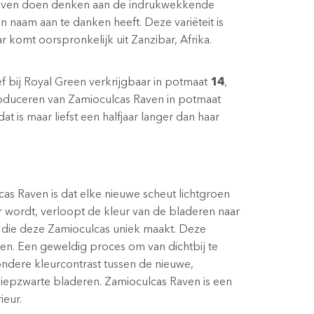
Raven doen denken aan de indrukwekkende
jn naam aan te danken heeft. Deze variëteit is
 komt oorspronkelijk uit Zanzibar, Afrika.
ef bij Royal Green verkrijgbaar in potmaat
14
,
roduceren van Zamioculcas Raven in potmaat
t is maar liefst een halfjaar langer dan haar
as Raven is dat elke nieuwe scheut lichtgroen
 wordt, verloopt de kleur van de bladeren naar
t die deze Zamioculcas uniek maakt. Deze
en. Een geweldig proces om van dichtbij te
ondere kleurcontrast tussen de nieuwe,
diepzwarte bladeren. Zamioculcas Raven is een
ieur.