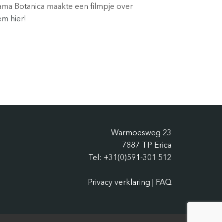
Mama Botanica maakte een filmpje over
em hier!
Warmoesweg 23
7887 TP Erica
Tel: +31(0)591-301 512
Privacy verklaring
|
FAQ