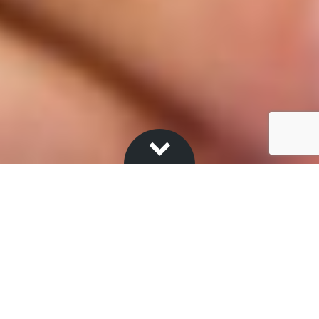
ROYAL
GREEN
®
Das Sortiment von Royal Green® steht für Luxus und
Nachhaltigkeit in Einem – eine ansprechende
Kombination für den bewussten Pflanzenliebhaber