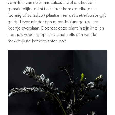
voordeel van de Zamioculcas is wel dat het zo’n
gemakkelijke plant is. Je kunt hem op elke plek
(zonnig of schaduw) plaatsen en wat betreft watergift
geldt: liever minder dan meer. Je kunt gerust een
keertje overslaan. Doordat deze plant in zijn knol en
stengels voeding opslaat, is het zelfs één van de
makkelijkste kamerplanten ooit.